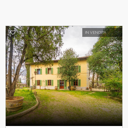
dove un elegante loggiato introduce agli
ambienti residenziali. Qui trovano spazio tre
appartamenti indipendenti, già destinati
all'ospitalità di charme: due con due camere da
letto e uno con una camera, ideali per sviluppare
IN VENDITA
una raffinata attività ricettiva o per accogliere
famiglia e ospiti in assoluta privacy.
Completano la tenuta circa 6 ettari di terreno,
suddivisi tra seminativo e bosco, che
garantiscono quiete, riservatezza e un contesto
paesaggistico di straordinaria bellezza.
Una proprietà dal carattere unico
, ricca di storia
e autenticità, ideale per chi desidera una dimora
di prestigio nel cuore della Toscana più
esclusiva, o un progetto di ospitalità di alto
livello immerso in uno scenario senza
tempo.L'antica proprietà, appartenuta alla nobile
famiglia
Ottieri della Ciaia
, conserva ancora oggi