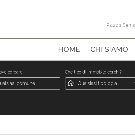
Piazza Serris
HOME
CHI SIAMO
ove cercare
Che tipo di immobile cerchi?