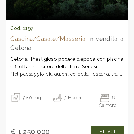
Cod. 1197
Cascina/Casale/Masseria
in vendita a
Cetona
Cetona  Prestigioso podere d'epoca con piscina
e 6 ettari nel cuore delle Terre Senesi
Nel paesaggio più autentico della Toscana, tra le
colline delle Terre Senesi, sorge questa
affascinante proprietà composta da più fabbricati
per una superficie complessiva di circa 950 mq,
980
mq
3
Bagni
6
un tempo sede di una rinomata azienda agricola
Camere
e di un'attività agrituristica di pregio.
La dimora principale, risalente all'epoca
leopoldina, rappresenta una rara testimonianza
€ 1.250.000
DETTAGLI
dell'architettura rurale toscana. A differenza di