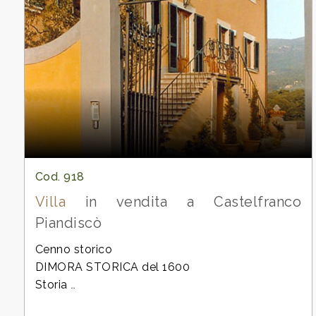
Giardino
Posto auto/Box
Balcone/Terrazzo
Ascensore
Cod. 918
Arredato
Villa
in vendita a Castelfranco
Piandiscò
Nuova costruzione
Cenno storico
DIMORA STORICA del 1600
Lusso
Storia
La villa, dimora storica del
1600
, conserva intatto