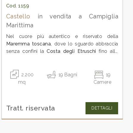
Cod. 1159
Castello
in vendita a Campiglia
Marittima
Nel cuore più autentico e riservato della
Maremma toscana
, dove lo sguardo abbraccia
senza confini la
Costa degli Etruschi
fino alle
isole d'Elba e del Giglio
, si erge questo castello
ottocentesco di assoluta rarità: una dimora
iconica, destinata a una clientela internazionale
2.200
19
Bagni
19
che ricerca unicità, riservatezza e prestigio senza
mq
Camere
compromessi.
Perfettamente inserita in un paesaggio
incontaminato di vigneti, uliveti e boschi privati, la
Tratt. riservata
DETTAGLI
proprietà è stata oggetto di un restauro
impeccabile, eseguito con sensibilità filologica e
standard contemporanei di eccellenza. Ogni
ambiente riflette un equilibrio raffinato tra