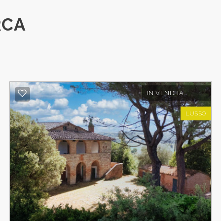
RCA
IN VENDITA
LUSSO