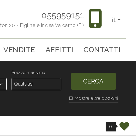
055959151
it
tori 20 - Figline e Incisa Valdarno (FI)
VENDITE
AFFITTI
CONTATTI
Prezzo massimo
CERCA
Mostra altre opzioni
0