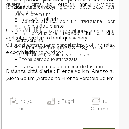
qualità:
→ circa
80 ettolitri annui
(~11.000
funzionalità e privacy
completare) con grande potenziale per
:
bottiglie)
servizi premium
5 ettari di oliveto
Cantina storica
con tini tradizionali per
→ circa
800 piante
vinificazione
Una produzione ideale per sviluppare un
brand
→ produzione
150200 litri di olio
agricolo premium o boutique winery
.
extravergine
Gli spazi esterni sono progettati per offrire
piscina coperta panoramica
relax
Superficie complessiva: 8,5 ettari
tra
e convivialità
area living outdoor
:
vigneti, oliveti, seminativo e bosco
zona barbecue attrezzata
paesaggio naturale di grande fascino
Distanza città d'arte : Firenze 50 km ,Arezzo 31
,Siena 60 km ,Aeroporto Firenze Peretola 60 km
1.070
5
Bagni
10
mq
Camere