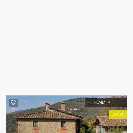
originale grazie a accurati restauri.
Si accede alla villa attraverso il portone principale
e ci si trova in un ampio ingresso.
Sulla destra si apre un salone di rappresentanza
con soffitti a cassettoni decorati ad affresco e
sulla sinistra si trova una luminosa sala da tè. Un
locale di passaggio dà accesso a una biblioteca,
a un ripostiglio e a una scala interna che
conduce al piano superiore. Da qui si accede
inoltre a un piccolo salotto con cucina, collegato
alla parte posteriore della villa tramite una loggia
esterna abitabile, nonché a un'area adibita a
studio in cui sono conservati documenti e
cataloghi relativi al roseto. Quest'area è
IN VENDITA
composta da un ufficio con una portafinestra
LUSSO
che conduce al giardino posteriore della casa,
una dispensa, tre stanze utilizzate come ufficio e
archivio, nonché un bagno.