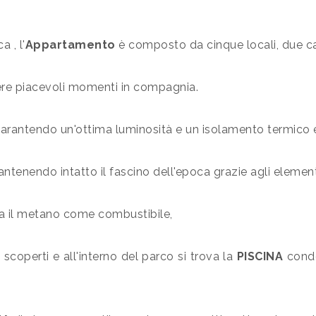
 , l'
Appartamento
è composto da cinque locali, due c
rrere piacevoli momenti in compagnia.
i, garantendo un'ottima luminosità e un isolamento termico 
tenendo intatto il fascino dell'epoca grazie agli elementi 
za il metano come combustibile,
O
scoperti e all'interno del parco si trova la
PISCINA
condo