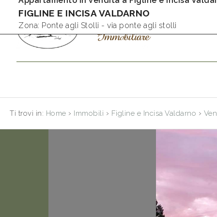
Appartamento in vendita a Figline e Incisa Valda
FIGLINE E INCISA VALDARNO
Codice
IT
Zona: Ponte agli Stolli - via ponte agli stolli
EN
Contratto
HOME
Qualsiasi
CHI
›
›
›
Ti trovi in:
Home
Immobili
Figline e Incisa Valdarno
Ven
SIAMO
Vendita
VENDITE
Affitto
AFFITTI
Scegli
dove
CONTATTI