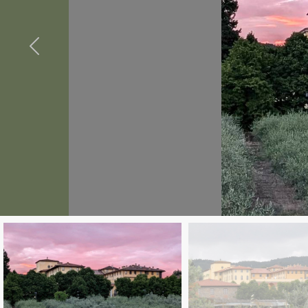
cercare
Provincia
Comune
Tipologia
-
multiscelta
Qualsiasi
Residenziali