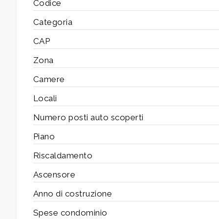
Codice
Categoria
3
CAP
4
Zona
Camere
5
Locali
5+
Numero posti auto scoperti
Piano
Camere
Riscaldamento
minime
Ascensore
Qualsiasi
Anno di costruzione
Spese condominio
1