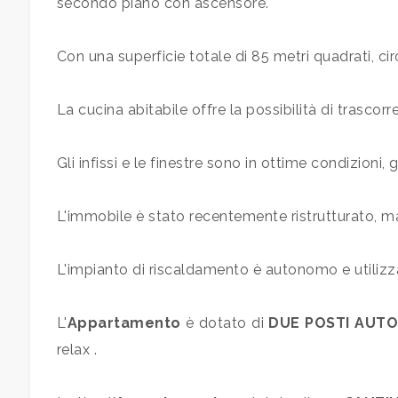
secondo piano con ascensore.
mq
Con una superficie totale di 85 metri quadrati, circa
La cucina abitabile offre la possibilità di trasco
Gli infissi e le finestre sono in ottime condizion
Locali
minimi
L'immobile è stato recentemente ristrutturato, man
Qualsiasi
L'impianto di riscaldamento è autonomo e utiliz
1
L'
Appartamento
è dotato di
DUE POSTI AUT
relax .
2