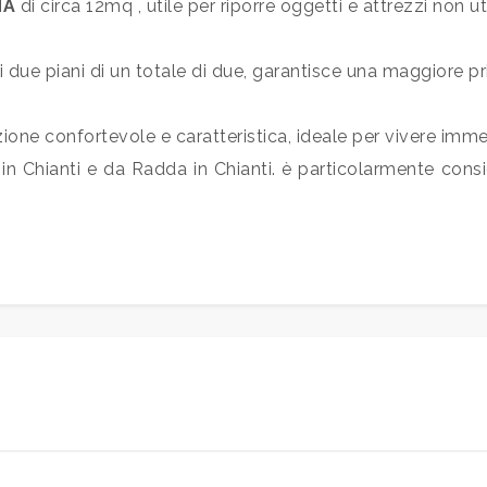
NA
di circa 12mq , utile per riporre oggetti e attrezzi non uti
li due piani di un totale di due, garantisce una maggiore pri
ione confortevole e caratteristica, ideale per vivere immer
n Chianti e da Radda in Chianti. è particolarmente consigl