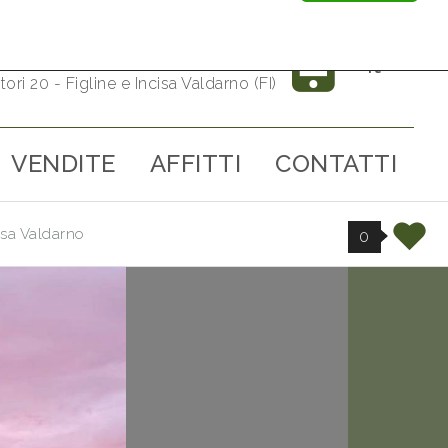
055959151
it
tori 20 - Figline e Incisa Valdarno (FI)
VENDITE
AFFITTI
CONTATTI
isa Valdarno
0