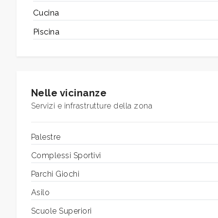
Cucina
2
Piscina
3
4
Nelle vicinanze
Servizi e infrastrutture della zona
5
Palestre
5+
Complessi Sportivi
Altre
Parchi Giochi
opzioni
Asilo
-
Scuole Superiori
multiscelta