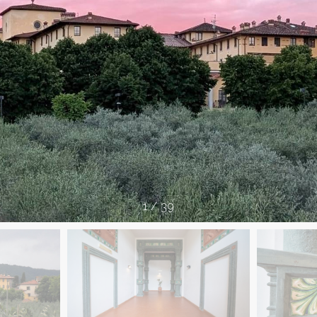
1
/
39