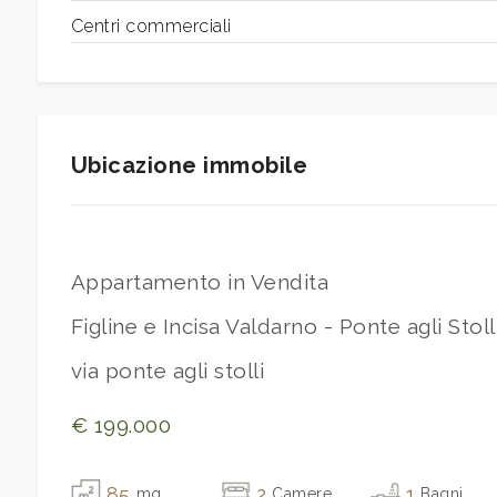
Centri commerciali
Giardino
Posto auto/Box
Ubicazione immobile
Balcone/Terrazzo
Ascensore
Appartamento in Vendita
Arredato
Figline e Incisa Valdarno - Ponte agli Stoll
via ponte agli stolli
Nuova costruzione
€ 199.000
Lusso
85
2
1
mq
Camere
Bagni