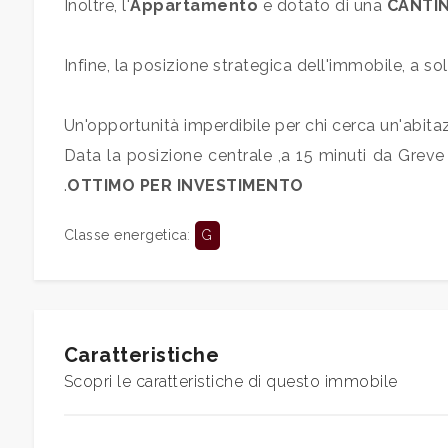
3
Inoltre, l'
Appartamento
e dotato di una
CANTI
4
Infine, la posizione strategica dell'immobile, a so
5
Un'opportunità imperdibile per chi cerca un'abitaz
Data la posizione centrale ,a 15 minuti da Greve i
5+
.
OTTIMO PER INVESTIMENTO
Classe energetica
:
G
Bagni
minimi
Qualsiasi
Caratteristiche
Scopri le caratteristiche di questo immobile
1
2