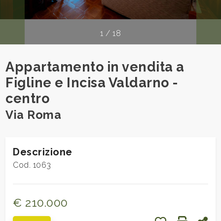
cercare
Provincia
1
/
18
Comune
Appartamento in vendita a
Figline e Incisa Valdarno -
centro
Via Roma
Tipologia
-
Descrizione
multiscelta
Cod. 1063
Qualsiasi
€ 210.000
Residenziali