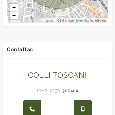
+
Giardino
−
Leaflet
| OSM ©
OpenStreetMap
contributors
Posto auto/Box
Balcone/Terrazzo
Contattaci
Ascensore
Arredato
COLLI TOSCANI
Nuova costruzione
P.IVA: 02301980484
Lusso