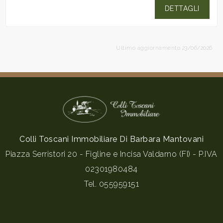
DETTAGLI
Ultimo aggiornamento 23/06/2026
Colli Toscani Immobiliare Di Barbara Mantovani
Piazza Serristori 20 - Figline e Incisa Valdarno (FI) - P.IVA
02301980484
Tel.
055959151