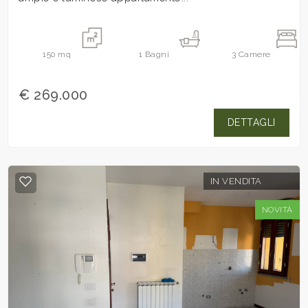
150
mq
1
Bagni
3
Camere
€ 269.000
DETTAGLI
IN VENDITA
NOVITÀ