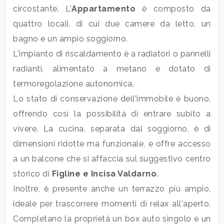
mq
circostante. L'
Appartamento
è composto da
quattro locali, di cui due camere da letto, un
bagno e un ampio soggiorno.
L'impianto di riscaldamento è a radiatori o pannelli
radianti, alimentato a metano e dotato di
termoregolazione autonomica.
Locali
Lo stato di conservazione dell'immobile è buono,
minimi
offrendo così la possibilità di entrare subito a
vivere. La cucina, separata dal soggiorno, è di
Qualsiasi
dimensioni ridotte ma funzionale, e offre accesso
a un balcone che si affaccia sul suggestivo centro
1
storico di
Figline e Incisa Valdarno
.
Inoltre, è presente anche un terrazzo più ampio,
2
ideale per trascorrere momenti di relax all'aperto.
Completano la proprietà un box auto singolo e un