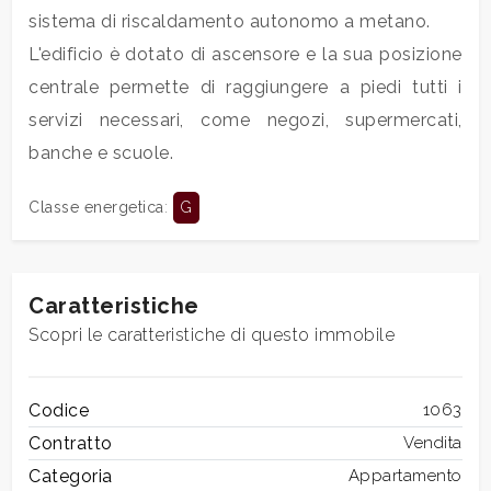
3
sistema di riscaldamento autonomo a metano.
L'edificio è dotato di ascensore e la sua posizione
4
centrale permette di raggiungere a piedi tutti i
servizi necessari, come negozi, supermercati,
5
banche e scuole.
5+
Classe energetica
:
G
Bagni
minimi
Caratteristiche
Scopri le caratteristiche di questo immobile
Qualsiasi
Codice
1063
1
Contratto
Vendita
Categoria
Appartamento
2