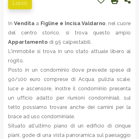
Preferiti: Cod.
Stampa: 
Con
Lusso
Commerciali
In
Vendita
a
Figline e Incisa Valdarno
, nel cuore
del centro storico, si trova questo ampio
Industriali
Appartamento
di 95 calpestabili.
L'immobile si trova in uno stato attuale libero al
Terreni
rogito.
Posto in un condominio dove prevede spese di
Prezzo
90/100 euro comprese di Acqua, pulizia scale,
luce e ascensore, inoltre il condominio presenta
un ufficio adatto per riunioni condominiali, sul
tetto possiamo trovare anche dei camini per la
brace ad uso condominiale.
Situato all'ultimo piano di un edificio di cinque
Totale
piani, gode di una vista panoramica sul paesaggio