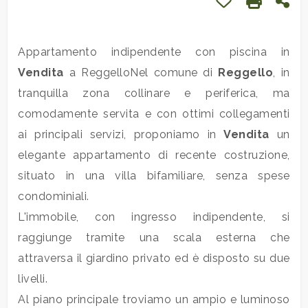
Preferiti: Cod. 
Stampa: 
Con
Commerciali
Appartamento indipendente con piscina in
Vendita
a ReggelloNel comune di
Reggello
, in
Industriali
tranquilla zona collinare e periferica, ma
comodamente servita e con ottimi collegamenti
Terreni
ai principali servizi, proponiamo in
Vendita
un
elegante appartamento di recente costruzione,
Prezzo
situato in una villa bifamiliare, senza spese
condominiali.
L'immobile, con ingresso indipendente, si
raggiunge tramite una scala esterna che
attraversa il giardino privato ed è disposto su due
livelli.
Totale
Al piano principale troviamo un ampio e luminoso