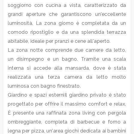
mq
soggiorno con cucina a vista, caratterizzato da
grandi aperture che garantiscono un'eccellente
luminosità. La zona giorno è completata da un
comodo ripostiglio e da una splendida terrazza
abitabile, ideale per pranzi e cene all'aperto.
La zona notte comprende due camere da letto,
Locali
un disimpegno e un bagno. Tramite una scala
minimi
interna si accede alla mansarda, dove è stata
realizzata una terza camera da letto molto
Qualsiasi
luminosa con bagno finestrato.
Giardino e spazi esterniIl giardino privato è stato
1
progettato per offrire il massimo comfort e relax.
È presente una raffinata zona living con pergola
2
ombreggiante, completa di barbecue e forno a
legna per pizza, un'area giochi dedicata ai bambini