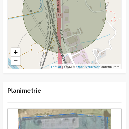
+
−
Leaflet
| OSM ©
OpenStreetMap
contributors
Planimetrie