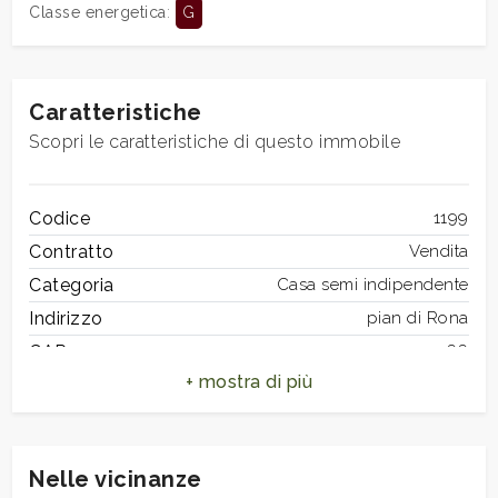
Classe energetica
:
G
3
Caratteristiche
4
Scopri le caratteristiche di questo immobile
5
Codice
1199
Contratto
Vendita
5+
Categoria
Casa semi indipendente
Indirizzo
pian di Rona
Camere
CAP
50066
minime
Comune
Reggello
Zona
Montanino-Prulli
Qualsiasi
Totale mq
150 mq
Nelle vicinanze
Camere
3
1