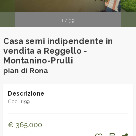
cercare
Provincia
1
/
39
Comune
Casa semi indipendente in
vendita a Reggello -
Montanino-Prulli
pian di Rona
Tipologia
-
Descrizione
multiscelta
Cod. 1199
Qualsiasi
€ 365.000
Residenziali