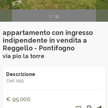
cercare
Provincia
1
/
19
Comune
appartamento con ingresso
indipendente in vendita a
Reggello - Pontifogno
via pio la torre
Tipologia
-
Descrizione
multiscelta
Cod. 1193
Qualsiasi
€ 95.000
Residenziali