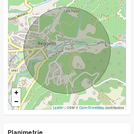
Giardino
Posto auto/Box
Balcone/Terrazzo
Ascensore
Arredato
+
Nuova costruzione
−
Leaflet
| OSM ©
OpenStreetMap
contributors
Lusso
Planimetrie