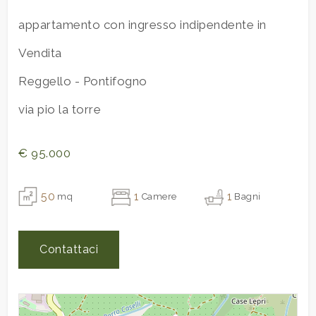
Scuole Elementari
appartamento con ingresso indipendente in
Scuole Medie
2
Vendita
Scuole Superiori
Bar
3
Reggello - Pontifogno
Uffici postali
via pio la torre
4
Centri commerciali
Uffici comunali
€ 95.000
5
50
1
1
mq
Camere
Bagni
5+
Contattaci
Altre
opzioni
-
multiscelta