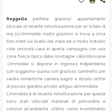
Preferiti: Cod. 
Stampa: 
Con
Commerciali
Reggello
periferia grazioso appartamento
bilocale di recente ristrutturazione per un totale di
Industriali
mq 50.l'immobile molto grazioso si trova a circa
600 metri sul livello del mare ed e molto indicato
Terreni
cole seconda casa in aperta campagna con una
zona fresca tipica delle montagne vallombrosane
Prezzo
.L'immobile si dispone in :ingresso indipendente
con soggiorno-cucina con grazioso caminetto per
serate romantiche camera bagno e dotato iolttre
di piccolo giardino privato attiguo all'immobile
L'immobile è di recente ristrutturazione per questa
sono stati utilizzati materiali di primordine e
Totale
consoni all'ambiente .ottimo come investimento