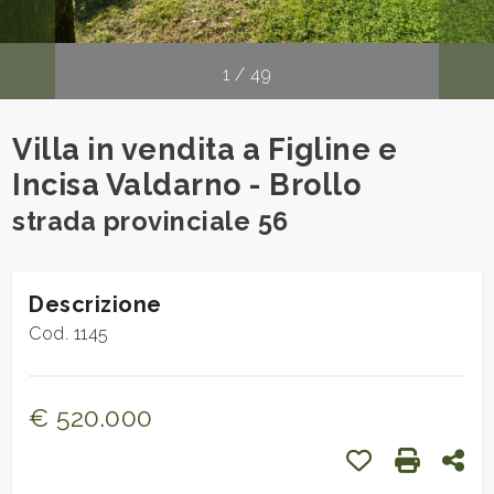
cercare
Provincia
1
/
49
Comune
Villa in vendita a Figline e
Incisa Valdarno - Brollo
strada provinciale 56
Descrizione
Tipologia
-
Cod. 1145
multiscelta
€ 520.000
Qualsiasi
Preferiti: Cod. 
Stampa: 
Con
Residenziali