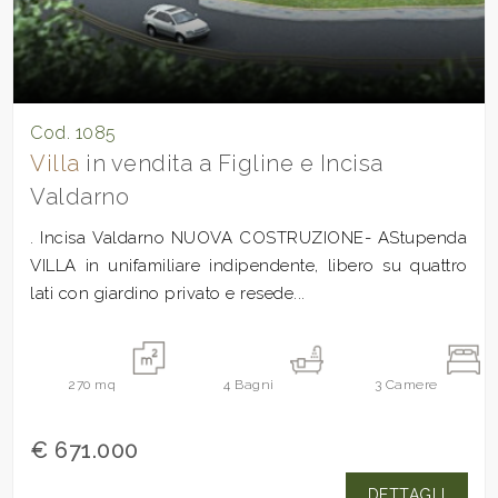
Cod. 1085
Villa
in vendita a Figline e Incisa
Valdarno
. Incisa Valdarno NUOVA COSTRUZIONE- AStupenda
VILLA in unifamiliare indipendente, libero su quattro
lati con giardino privato e resede...
270
mq
4
Bagni
3
Camere
€ 671.000
DETTAGLI