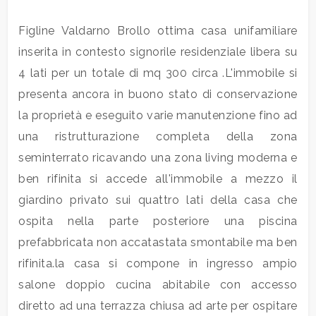
Figline Valdarno Brollo ottima casa unifamiliare
Commerciali
inserita in contesto signorile residenziale libera su
4 lati per un totale di mq 300 circa .L'immobile si
Industriali
presenta ancora in buono stato di conservazione
la proprietà e eseguito varie manutenzione fino ad
Terreni
una ristrutturazione completa della zona
seminterrato ricavando una zona living moderna e
Prezzo
ben rifinita si accede all'immobile a mezzo il
giardino privato sui quattro lati della casa che
ospita nella parte posteriore una piscina
prefabbricata non accatastata smontabile ma ben
rifinita.la casa si compone in ingresso ampio
salone doppio cucina abitabile con accesso
Totale
diretto ad una terrazza chiusa ad arte per ospitare