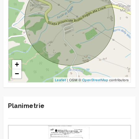
Giardino
Posto auto/Box
Balcone/Terrazzo
+
Ascensore
−
Leaflet
| OSM ©
OpenStreetMap
contributors
Arredato
Nuova costruzione
Planimetrie
Lusso