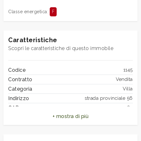
3
Classe energetica
:
F
4
5
Caratteristiche
Scopri le caratteristiche di questo immobile
5+
Codice
1145
Bagni
Contratto
Vendita
minimi
Categoria
Villa
Indirizzo
strada provinciale 56
Qualsiasi
CAP
50063
Comune
Figline e Incisa Valdarno
1
Zona
Brollo
Totale mq
300 mq
2