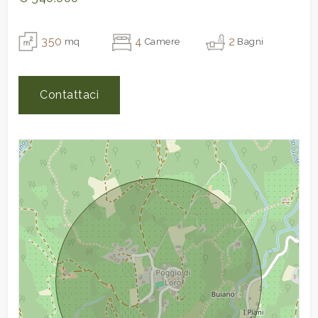
Uffici comunali
Giardino
350
4
2
mq
Camere
Bagni
Posto auto/Box
Contattaci
Balcone/Terrazzo
Ascensore
Arredato
Nuova costruzione
Lusso