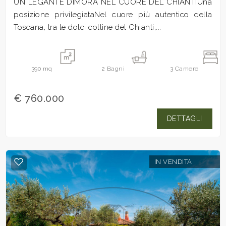
UN LEGANTE DIMORA NEL CUORE DEL CHIANTIUna
posizione privilegiataNel cuore più autentico della
Toscana, tra le dolci colline del Chianti,...
390
mq
2
Bagni
3
Camere
€ 760.000
DETTAGLI
IN VENDITA