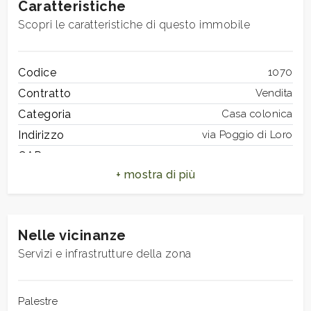
Caratteristiche
Scopri le caratteristiche di questo immobile
3
Codice
1070
4
Contratto
Vendita
Categoria
Casa colonica
5
Indirizzo
via Poggio di Loro
CAP
52024
5+
Comune
Loro Ciuffenna
Zona
Poggio di Loro
Camere
Totale mq
350 mq
minime
Nelle vicinanze
Camere
4
Servizi e infrastrutture della zona
Bagni
2
Qualsiasi
Locali
15
Stato conservazione
Palestre
Da ristrutturare
1