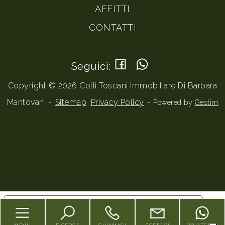
AFFITTI
CONTATTI
Seguici:
Copyright © 2026 Colli Toscani Immobiliare Di Barbara
Mantovani -
Sitemap
Privacy Policy
-
Powered by
Gestim
Torna su
Le tue preferenze relative alla privacy
Informativa sulla raccolta