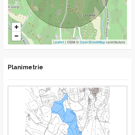
+
−
Leaflet
| OSM ©
OpenStreetMap
contributors
Planimetrie