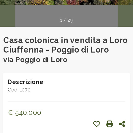
cercare
Provincia
1
/
29
Comune
Casa colonica in vendita a Loro
Ciuffenna - Poggio di Loro
via Poggio di Loro
Descrizione
Tipologia
-
Cod. 1070
multiscelta
€ 540.000
Qualsiasi
Preferiti: Cod.
Stampa: 
Con
Residenziali