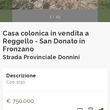
cercare
Provincia
1
/
45
Comune
Casa colonica in vendita a
Reggello - San Donato in
Fronzano
Strada Provinciale Donnini
Tipologia
-
Descrizione
multiscelta
Cod. 1050
Qualsiasi
€ 750.000
Residenziali