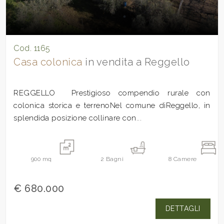
Cod. 1165
Casa colonica
in vendita a Reggello
REGGELLO  Prestigioso compendio rurale con
colonica storica e terrenoNel comune diReggello, in
splendida posizione collinare con...
900
mq
2
Bagni
8
Camere
€ 680.000
DETTAGLI