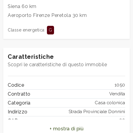
Siena 60 km
Aeroporto Firenze Peretola 30 km
3
Classe energetica
:
G
4
5
Caratteristiche
Scopri le caratteristiche di questo immobile
5+
Codice
1050
Camere
Contratto
Vendita
minime
Categoria
Casa colonica
Indirizzo
Strada Provinciale Donnini
Qualsiasi
CAP
50066
Comune
Reggello
1