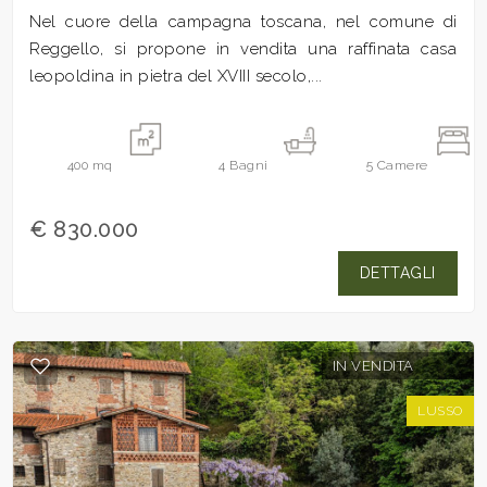
Nel cuore della campagna toscana, nel comune di
Reggello, si propone in vendita una raffinata casa
leopoldina in pietra del XVIII secolo,...
400
mq
4
Bagni
5
Camere
€ 830.000
DETTAGLI
IN VENDITA
LUSSO