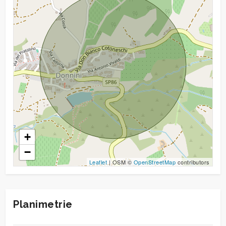
+
−
Leaflet
| OSM ©
OpenStreetMap
contributors
Planimetrie