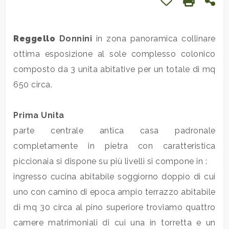
Preferiti: Cod.
Stampa: 
Con
Commerciali
Reggello
Donnini
in zona panoramica collinare
ottima esposizione al sole complesso colonico
Industriali
composto da 3 unita abitative per un totale di mq
650 circa.
Terreni
Prima Unita
Prezzo
parte centrale antica casa padronale
completamente in pietra con caratteristica
piccionaia si dispone su più livelli si compone in :
ingresso cucina abitabile soggiorno doppio di cui
uno con camino di epoca ampio terrazzo abitabile
di mq 30 circa al pino superiore troviamo quattro
Totale
camere matrimoniali di cui una in torretta e un