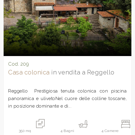
Cod. 209
Casa colonica
in vendita a Reggello
Reggello  Prestigiosa tenuta colonica con piscina
panoramica e ulivetoNel cuore delle colline toscane,
in posizione dominante e di...
350
mq
4
Bagni
4
Camere