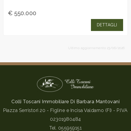
€ 550.000
DETTAGLI
Ultimo aggiornamento 23/06/2026
Colli Toscani Immobiliare Di Barbara Mantovani
Piazza Serristori 20 - Figline e Incisa Valdarno (FI) - P.IVA
02301980484
Tel.
055959151