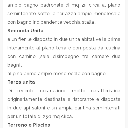
mq
ampio bagno padronale di mq 25 circa al piano
seminterrato sotto la terrazza ampio monolocale
con bagno indipendente vecchia stalla .
Seconda Unita
e un fienile disposto in due unita abitative la prima
interamente al piano terra e composta da :cucina
Locali
con camino ,sala disimpegno tre camere due
minimi
bagni .
al pino primo ampio monolocale con bagno.
Qualsiasi
Terza unita
Di recente costruzione molto caratteristica
1
originariamente destinata a ristorante e disposta
in due api saloni e un ampia cantina semiinterrati
2
per un totale di 250 mq circa.
Terreno e Piscina