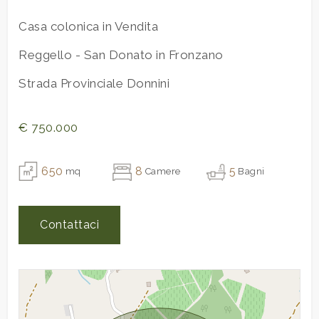
Terrazzo
Presente, 30 mq
Scuole Elementari
Casa colonica in Vendita
Giardino
Privato, 8.000 mq
Giardino
Scuole Medie
Cucina
Abitabile
Reggello - San Donato in Fronzano
Scuole Superiori
Impianto
Posto auto/Box
Bar
Strada Provinciale Donnini
Telefonico
Uffici postali
Vasca
Balcone/Terrazzo
idromassaggio
Centri commerciali
€ 750.000
Piscina
Uffici comunali
Ascensore
650
8
5
mq
Camere
Bagni
Arredato
Contattaci
Nuova costruzione
Lusso