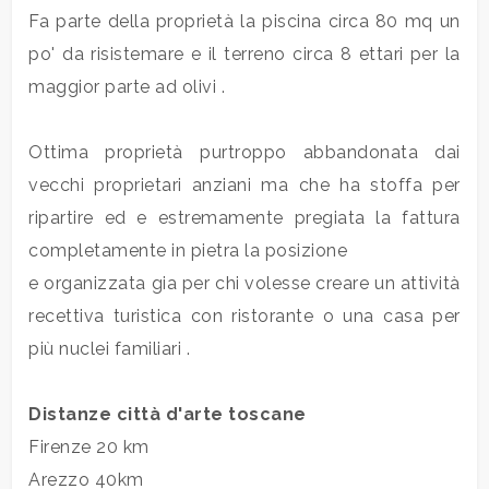
3
Fa parte della proprietà la piscina circa 80 mq un
po' da risistemare e il terreno circa 8 ettari per la
4
maggior parte ad olivi .
5
Ottima proprietà purtroppo abbandonata dai
vecchi proprietari anziani ma che ha stoffa per
5+
ripartire ed e estremamente pregiata la fattura
completamente in pietra la posizione
Bagni
e organizzata gia per chi volesse creare un attività
minimi
recettiva turistica con ristorante o una casa per
più nuclei familiari .
Qualsiasi
Distanze città d'arte toscane
1
Firenze 20 km
Arezzo 40km
2