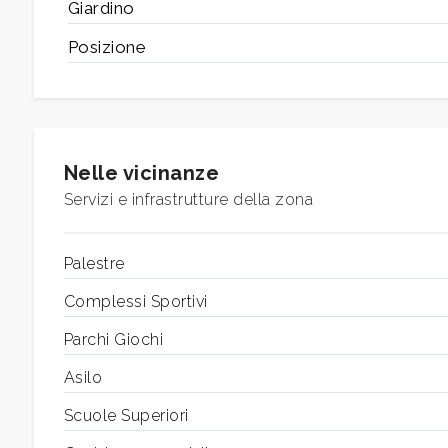
Giardino
Posizione
2
3
4
Nelle vicinanze
Servizi e infrastrutture della zona
5
Palestre
5+
Complessi Sportivi
Parchi Giochi
Altre
Asilo
opzioni
-
Scuole Superiori
multiscelta