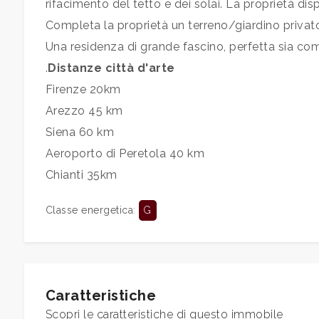
3
rifacimento del tetto e dei solai. La proprietà dis
Completa la proprietà un terreno/giardino privato
4
Una residenza di grande fascino, perfetta sia come
.
Distanze città d'arte
5
Firenze 20km
Arezzo 45 km
5+
Siena 60 km
Aeroporto di Peretola 40 km
Chianti 35km
Bagni
minimi
Classe energetica
:
G
Qualsiasi
1
Caratteristiche
Scopri le caratteristiche di questo immobile
2