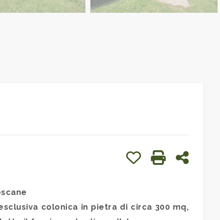
Preferiti: Cod. 416
Stampa: Cod. 
Condivid
toscane
sclusiva colonica in pietra di circa 300 mq,