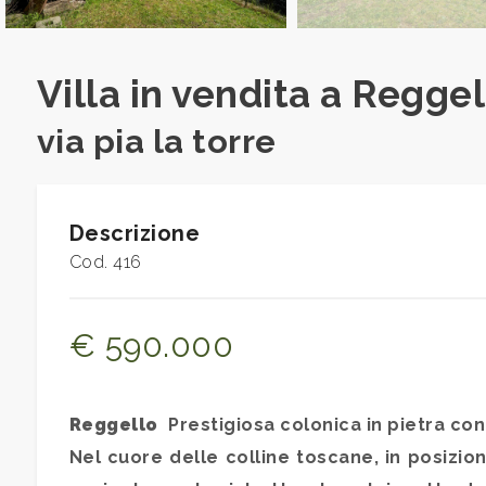
Commerciali
Villa in vendita a Regge
Industriali
via pia la torre
Terreni
Descrizione
Cod. 416
Prezzo
€ 590.000
Reggello
 Prestigiosa colonica in pietra c
Nel cuore delle colline toscane, in posizi
Totale