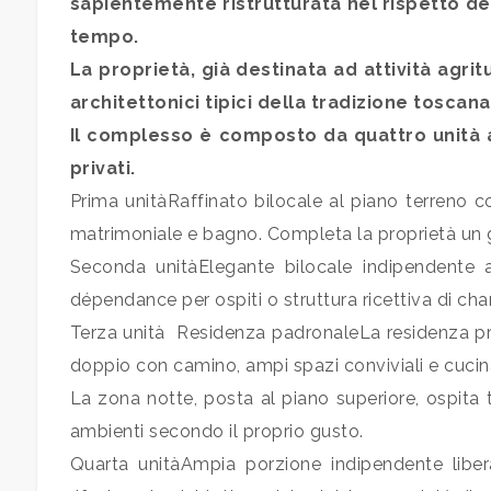
sapientemente ristrutturata nel rispetto del
mq
tempo.
La proprietà, già destinata ad attività agrit
architettonici tipici della tradizione toscana: 
Il complesso è composto da quattro unità a
privati.
Prima unitàRaffinato bilocale al piano terreno 
Locali
matrimoniale e bagno. Completa la proprietà un g
minimi
Seconda unitàElegante bilocale indipendente
dépendance per ospiti o struttura ricettiva di ch
Qualsiasi
Terza unità  Residenza padronaleLa residenza pr
doppio con camino, ampi spazi conviviali e cucina
1
La zona notte, posta al piano superiore, ospita 
ambienti secondo il proprio gusto.
2
Quarta unitàAmpia porzione indipendente libera s