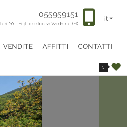
055959151
it
tori 20 - Figline e Incisa Valdarno (FI)
VENDITE
AFFITTI
CONTATTI
0