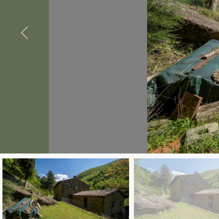
cercare
Provincia
Comune
Tipologia
-
multiscelta
Qualsiasi
Residenziali