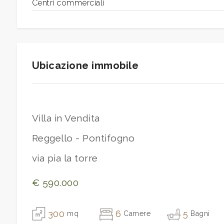
Centri commerciali
Giardino
Posto auto/Box
Ubicazione immobile
Balcone/Terrazzo
Ascensore
Villa in Vendita
Reggello - Pontifogno
Arredato
via pia la torre
Nuova costruzione
€ 590.000
Lusso
300
6
5
mq
Camere
Bagni