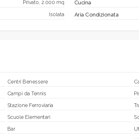
Privato, 2.000 mq
Cucina
Isolata
Aria Condizionata
Centri Benessere
C
Campi da Tennis
Pi
Stazione Ferroviaria
Tr
Scuole Elementari
S
Bar
Uf