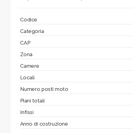
3
Codice
Categoria
4
CAP
5
Zona
Camere
5+
Locali
Numero posti moto
Camere
minime
Piani totali
Infissi
Qualsiasi
Anno di costruzione
1