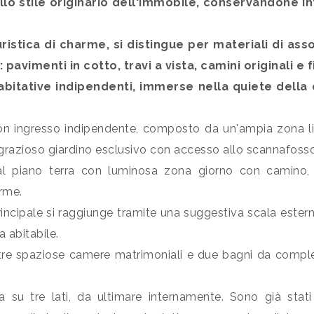
lo stile originario dell'immobile, conservandone in
uristica di charme, si distingue per materiali di as
pavimenti in cotto, travi a vista, camini originali e fi
bitative indipendenti, immerse nella quiete della
con ingresso indipendente, composto da un'ampia zona l
razioso giardino esclusivo con accesso allo scannafosso,
 al piano terra con luminosa zona giorno con camino
arme.
incipale si raggiunge tramite una suggestiva scala este
 abitabile.
tre spaziose camere matrimoniali e due bagni da completa
u tre lati, da ultimare internamente. Sono già stati eseg