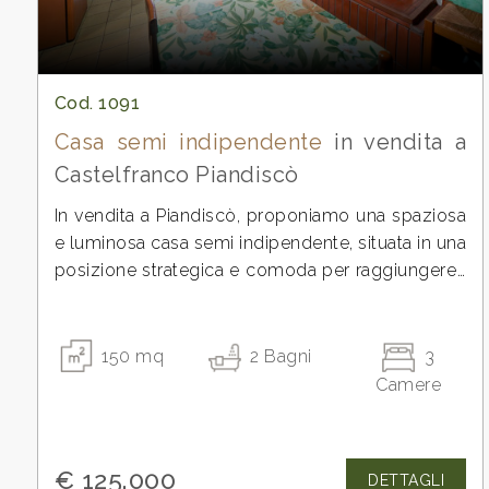
Commerciali
Cod. 1091
Industriali
Casa semi indipendente
in vendita a
Castelfranco Piandiscò
Terreni
In vendita a Piandiscò, proponiamo una spaziosa
e luminosa casa semi indipendente, situata in una
Prezzo
posizione strategica e comoda per raggiungere i
principali servizi della zona.
La sua ubicazione è ideale per chi desidera
godere della tranquillità della campagna toscana,
150
mq
2
Bagni
3
senza rinunciare alla comodità della vicinanza
Camere
alla città. La casa, e conservata e si presenta da
modernizzare , si sviluppa su due piani per una
superficie totale di 150 mq.
Totale
€ 125.000
DETTAGLI
Al piano primo si trovano il salone d'ingresso, la