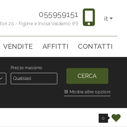
055959151
it
tori 20 - Figline e Incisa Valdarno (FI)
VENDITE
AFFITTI
CONTATTI
Prezzo massimo
CERCA
Mostra altre opzioni
0