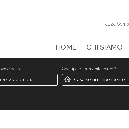
Piazza Serris
HOME
CHI SIAMO
ove cercare
Che tipo di immobile cerchi?