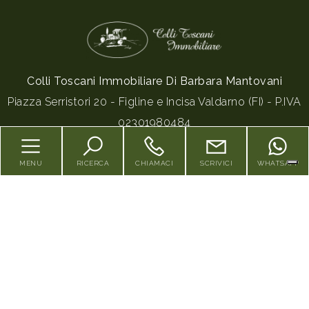
3
4
Colli Toscani Immobiliare Di Barbara Mantovani
5
Piazza Serristori 20 - Figline e Incisa Valdarno (FI) - P.IVA
02301980484
5+
Tel.
055959151
MENU
RICERCA
CHIAMACI
SCRIVICI
WHATSAPP
Bagni
minimi
HOME
Qualsiasi
CHI SIAMO
VENDITE
1
AFFITTI
2