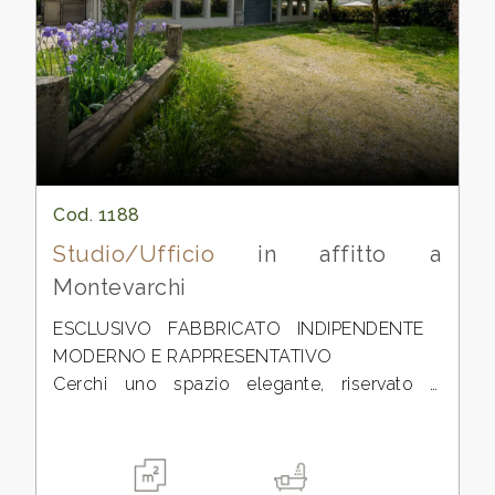
cercare
Arezzo
Montevarchi
Cod. 1188
Studio/Ufficio
in affitto a
Montevarchi
Tipologia
ESCLUSIVO FABBRICATO INDIPENDENTE 
-
MODERNO E RAPPRESENTATIVO
multiscelta
Cerchi uno spazio elegante, riservato e
completamente indipendente per la tua
Qualsiasi
attività?
Questa è la soluzione ideale.
Residenziali
Proponiamo in locazione fabbricato